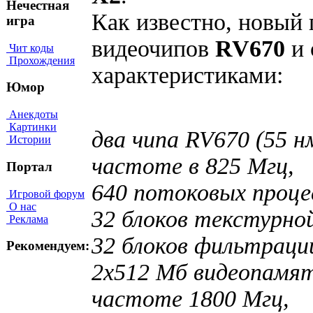
Нечестная
Как известно, новый 
игра
видеочипов
RV670
и 
Чит коды
Прохождения
характеристиками:
Юмор
Анекдоты
Картинки
два чипа RV670 (55 
Истории
частоте в 825 Мгц,
Портал
640 потоковых проце
Игровой форум
О нас
32 блоков текстурной
Реклама
32 блоков фильтраци
Рекомендуем:
2х512 Мб видеопамя
частоте 1800 Мгц,