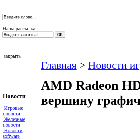
Наша рассылка
закрыть
Главная
>
Новости иг
AMD Radeon HD 
Новости
вершину графич
Игровые
новости
Железные
новости
Новости
software