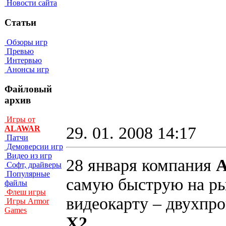
Новости сайта
Статьи
Обзоры игр
Превью
Интервью
Анонсы игр
Файловый
архив
Игры от
29. 01. 2008 14:17
ALAWAR
Патчи
Демоверсии игр
Видео из игр
28 января компания
Софт, драйверы
Популярные
самую быструю на р
файлы
Флеш игры
видеокарту – двухпр
Игры Armor
Games
X2
.