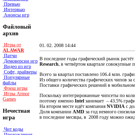
Превью
Интервью
Анонсы игр
Файловый
архив
Игры от
01. 02. 2008 14:44
ALAWAR
Патчи
В последние годы графический рынок растёт
Демоверсии игр
Research
, в четвёртом квартале совокупные 
Видео из игр
Софт, драйверы
Всего за квартал поставлено 106.4 млн. граф
Популярные
Из общего количества графических чипов за 
файлы
Поставки графических решений в мобильном 
Флеш игры
Игры Armor
Поскольку интегрированные чипсеты по коли
Games
поэтому именно
Intel
занимает – 43.5% графи
На втором месте идёт компания
NVIDIA
с до
Нечестная
Доля компании
AMD
за год немного снизилас
игра
в последние месяцы, в 2008 году можно ожи
Чит коды
Прохождения