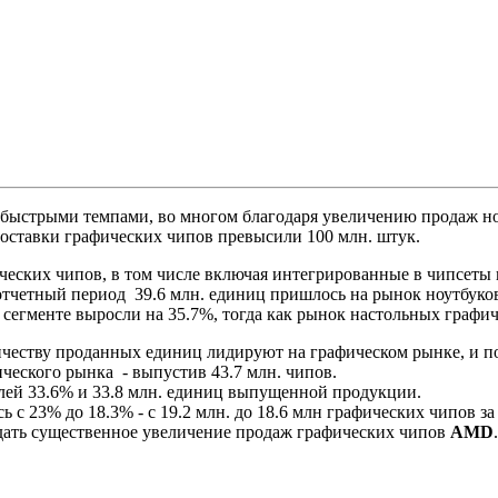
 быстрыми темпами, во многом благодаря увеличению продаж н
поставки графических чипов превысили 100 млн. штук.
ических чипов, в том числе включая интегрированные в чипсеты 
отчетный период 39.6 млн. единиц пришлось на рынок ноутбуков 
сегменте выросли на 35.7%, тогда как рынок настольных графич
честву проданных единиц лидируют на графическом рынке, и п
ческого рынка - выпустив 43.7 млн. чипов.
лей 33.6% и 33.8 млн. единиц выпущенной продукции.
ь с 23% до 18.3% - с 19.2 млн. до 18.6 млн графических чипов 
дать существенное увеличение продаж графических чипов
AMD
.