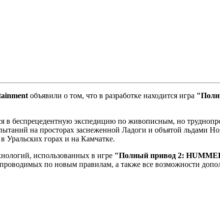
tainment
объявили о том, что в разработке находится игра
"Полн
ся в беспрецедентную экспедицию по живописным, но трудноп
пытаний на просторах заснеженной Ладоги и объятой льдами Но
 в Уральских горах и на Камчатке.
хнологий, использованных в игре
"Полный привод 2: HUMME
 проводимых по новым правилам, а также все возможности доп