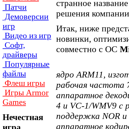
странное название
Патчи
решения компании
Демоверсии
игр
Итак, ниже предст
Видео из игр
новинки, оптимиз
Софт,
совместно с ОС
Mi
драйверы
Популярные
файлы
ядро ARM11, изгот
Флеш игры
рабочая частота 
Игры Armor
аппаратное декод
Games
4 и VC-1/WMV9 с 
поддержка NOR и
Нечестная
аппаратное кодир
игра