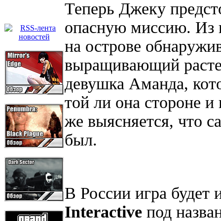
Теперь Джеку предст
опасную миссию. Из 
на острове обнаружив
выращивающий растен
девушка Аманда, кото
той ли она стороне и 
же выясняется, что с
был.
В России игра будет
Interactive
под назва