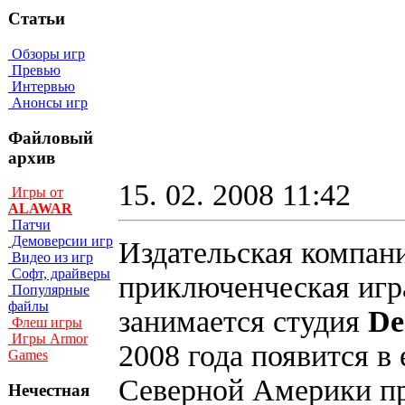
Статьи
Обзоры игр
Превью
Интервью
Анонсы игр
Файловый
архив
15. 02. 2008 11:42
Игры от
ALAWAR
Патчи
Демоверсии игр
Издательская компан
Видео из игр
Софт, драйверы
приключенческая иг
Популярные
файлы
занимается студия
De
Флеш игры
Игры Armor
2008 года появится в
Games
Северной Америки пр
Нечестная