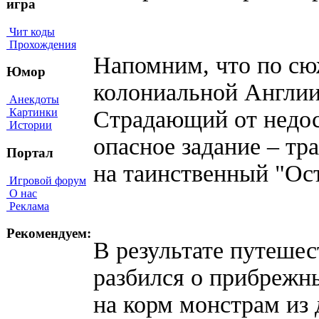
игра
Чит коды
Прохождения
Напомним, что по сю
Юмор
колониальной Англии
Анекдоты
Страдающий от недост
Картинки
Истории
опасное задание – тр
Портал
на таинственный "Ост
Игровой форум
О нас
Реклама
Рекомендуем:
В результате путешес
разбился о прибрежн
на корм монстрам из 