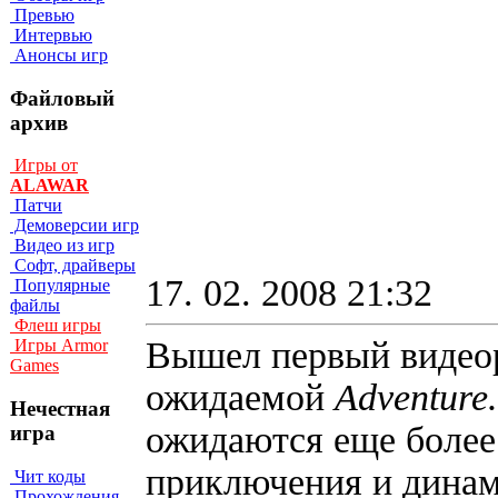
Превью
Интервью
Анонсы игр
Файловый
архив
Игры от
ALAWAR
Патчи
Демоверсии игр
Видео из игр
Софт, драйверы
17. 02. 2008 21:32
Популярные
файлы
Флеш игры
Вышел первый видео
Игры Armor
Games
ожидаемой
Adventure
Нечестная
ожидаются еще боле
игра
приключения и динам
Чит коды
Прохождения