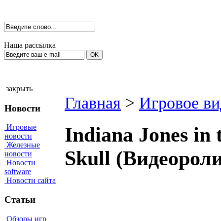
Наша рассылка
закрыть
Главная
>
Игровое ви
Новости
Игровые
Indiana Jones in 
новости
Железные
Skull (Видеорол
новости
Новости
software
Новости сайта
Статьи
Обзоры игр