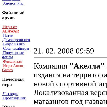
Анонсы игр
Файловый
архив
Игры от
ALAWAR
Патчи
Демоверсии игр
Видео из игр
Софт, драйверы
21. 02. 2008 09:59
Популярные
файлы
Флеш игры
Компания
"Акелла"
Игры Armor
Games
издания на территор
Нечестная
новой спортивной и
игра
Локализованная верс
Чит коды
Прохождения
магазинов под назва