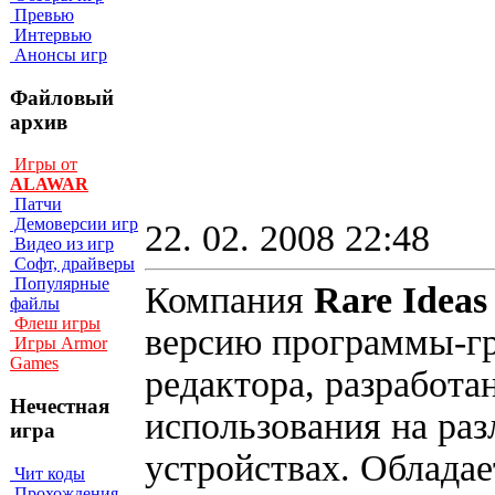
Превью
Интервью
Анонсы игр
Файловый
архив
Игры от
ALAWAR
Патчи
Демоверсии игр
22. 02. 2008 22:48
Видео из игр
Софт, драйверы
Популярные
Компания
Rare Idea
файлы
Флеш игры
версию программы-г
Игры Armor
Games
редактора, разработа
Нечестная
использования на ра
игра
устройствах. Облада
Чит коды
Прохождения