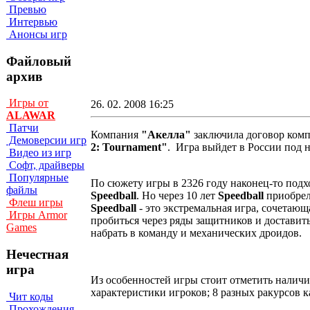
Превью
Интервью
Анонсы игр
Файловый
архив
Игры от
26. 02. 2008 16:25
ALAWAR
Патчи
Компания
"Акелла"
заключила договор ком
Демоверсии игр
2: Tournament"
. Игра выйдет в России под 
Видео из игр
Софт, драйверы
Популярные
По сюжету игры в 2326 году наконец-то подх
файлы
Speedball
. Но через 10 лет
Speedball
приобрел 
Флеш игры
Speedball
- это экстремальная игра, сочетаю
Игры Armor
пробиться через ряды защитников и доставит
Games
набрать в команду и механических дроидов.
Нечестная
игра
Из особенностей игры стоит отметить налич
характеристики игроков; 8 разных ракурсов
Чит коды
Прохождения