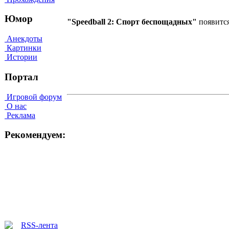
Юмор
"Speedball 2: Спорт беспощадных"
появится
Анекдоты
Картинки
Истории
Портал
Игровой форум
О нас
Реклама
Рекомендуем: