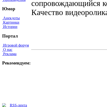
сопровождающийся к
Юмор
Качество видеоролик
Анекдоты
Картинки
Истории
Портал
Игровой форум
О нас
Реклама
Рекомендуем: