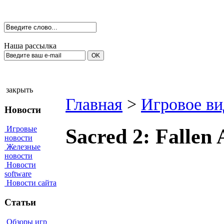
Наша рассылка
закрыть
Главная
>
Игровое ви
Новости
Игровые
Sacred 2: Fallen
новости
Железные
новости
Новости
software
Новости сайта
Статьи
Обзоры игр