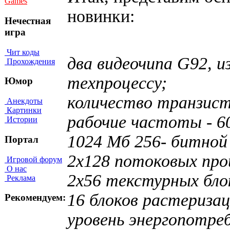
Games
новинки:
Нечестная
игра
Чит коды
два видеочипа G92, и
Прохождения
техпроцессу;
Юмор
количество транзист
Анекдоты
Картинки
рабочие частоты - 6
Истории
1024 Мб 256- битно
Портал
2х128 потоковых про
Игровой форум
О нас
2х56 текстурных бло
Реклама
16 блоков растеризац
Рекомендуем:
уровень энергопотре