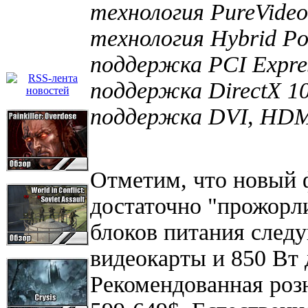
технология PureVide
технология Hybrid Po
поддержка PCI Expres
поддержка DirectX 10
поддержка DVI, HDMI
Отметим, что новый
достаточно "прожорл
блоков питания след
видеокарты и 850 Вт 
Рекомендованная роз