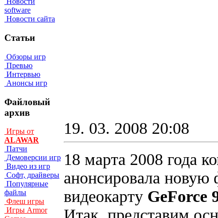
Новости
software
Новости сайта
Статьи
Обзоры игр
Превью
Интервью
Анонсы игр
Файловый
архив
19. 03. 2008 20:08
Игры от
ALAWAR
Патчи
18 марта 2008 года 
Демоверсии игр
Видео из игр
анонсировала новую
Софт, драйверы
Популярные
видеокарту
GeForce 
файлы
Флеш игры
Итак, представим ос
Игры Armor