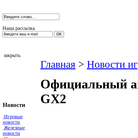
Наша рассылка
закрыть
Главная
>
Новости иг
Официальный ан
GX2
Новости
Игровые
новости
Железные
новости