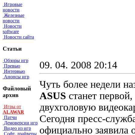
Игровые
новости
Железные
новости
Новости
software
Новости сайта
Статьи
Обзоры игр
09. 04. 2008 20:14
Превью
Интервью
Анонсы игр
Чуть более недели на
Файловый
ASUS
станет первой,
архив
двухголовую видеок
Игры от
ALAWAR
Сегодня пресс-служб
Патчи
Демоверсии игр
официально заявила о
Видео из игр
Софт, драйверы