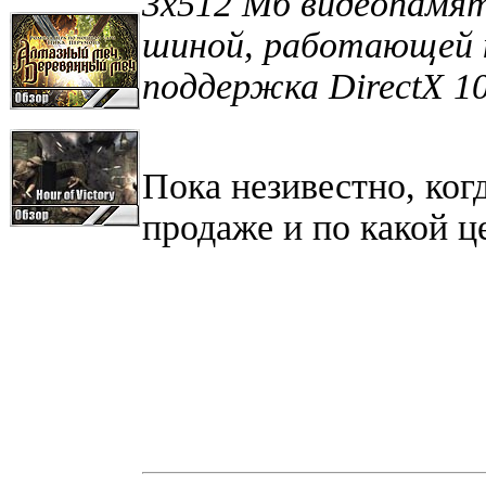
3х512 Мб видеопамя
шиной, работающей 
поддержка DirectX 10.
Пока незивестно, ког
продаже и по какой ц