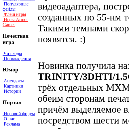
видеоадаптера, постр
Популярные
файлы
созданных по 55-нм 
Флеш игры
Игры Armor
Games
Такими темпами скор
Нечестная
появятся. :)
игра
Чит коды
Прохождения
Новинка получила на
Юмор
TRINITY/3DHTI/1.
Анекдоты
трёх отдельных MXM
Картинки
Истории
обеим сторонам печа
Портал
причём выделяемое в
Игровой форум
посредством шести м
О нас
Реклама