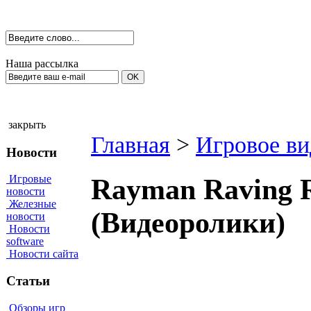
Наша рассылка
закрыть
Главная
>
Игровое ви
Новости
Игровые
Rayman Raving R
новости
Железные
(Видеоролики)
новости
Новости
software
Новости сайта
Статьи
Обзоры игр