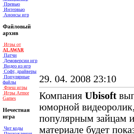
Превью
Интервью
Анонсы игр
Файловый
архив
Игры от
ALAWAR
Патчи
Демоверсии игр
Видео из игр
Софт, драйверы
29. 04. 2008 23:10
Популярные
файлы
Флеш игры
Компания
Ubisoft
вып
Игры Armor
Games
юморной видеоролик
Нечестная
популярным зайцам и
игра
материале будет показ
Чит коды
Прохождения