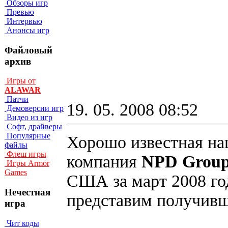
Обзоры игр
Превью
Интервью
Анонсы игр
Файловый
архив
Игры от
ALAWAR
Патчи
19. 05. 2008 08:52
Демоверсии игр
Видео из игр
Софт, драйверы
Популярные
Хорошо известная на
файлы
Флеш игры
компания
NPD Grou
Игры Armor
Games
США за март 2008 го
Нечестная
представим получивш
игра
Чит коды