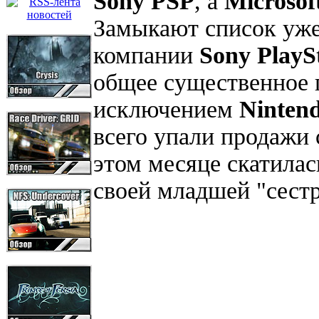
Sony PSP
, а
Microsof
Замыкают список уже
компании
Sony PlaySt
общее существенное 
исключением
Ninten
всего упали продажи
этом месяце скатилас
своей младшей "сестр