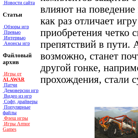
Новости сайта
влияют на поведение 
Статьи
как раз отличает игру
Обзоры игр
приобретения четко 
Превью
Интервью
препятствий в пути. 
Анонсы игр
возможно, станет поч
Файловый
архив
другой гонке, наприм
Игры от
прохождения, стали с
ALAWAR
Патчи
Демоверсии игр
Видео из игр
Софт, драйверы
Популярные
файлы
Флеш игры
Игры Armor
Games