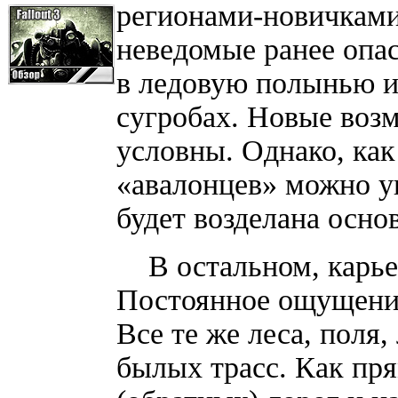
регионами-новичками
неведомые ранее опас
в ледовую полынью и
сугробах. Новые воз
условны. Однако, как 
«авалонцев» можно ув
будет возделана осно
В остальном, карьер
Постоянное ощущение
Все те же леса, поля
былых трасс. Как пр