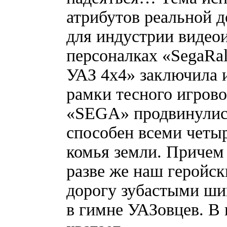
атрибутов реальной д
для индустрии видео
персоналках «SegaRa
УАЗ 4х4» заключила и
рамки тесного игрово
«SEGA» продвинулис
способен всеми четыр
комья земли. Причем
разве же наш геройск
дорогу зубастыми ши
в гимне УАЗовцев. В 