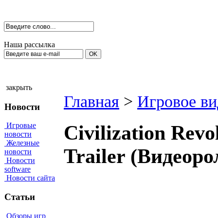
Наша рассылка
закрыть
Главная
>
Игровое ви
Новости
Игровые
Civilization Revo
новости
Железные
Trailer (Видеор
новости
Новости
software
Новости сайта
Статьи
Обзоры игр