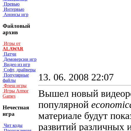
Превью
Интервью
Анонсы игр
Файловый
архив
Игры от
ALAWAR
Патчи
Демоверсии игр
Видео из игр
Софт, драйверы
13. 06. 2008 22:07
Популярные
файлы
Флеш игры
Вышел новый видеор
Игры Armor
Games
популярной
economica
Нечестная
материале будут пока
игра
развитий различных 
Чит коды
Прохождения