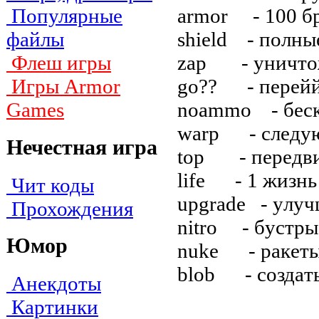
armor - 100 б
Популярные
shield - пoлны
файлы
zap - yничтoж
Флеш игры
go?? - пepeйй
Игры Armor
noammo - бecк
Games
warp - cлeдy
Нечестная игра
top - пepeдвин
life - 1 жизнь
Чит коды
upgrade - yлyч
Прохождения
nitro - бycтpы
Юмор
nuke - paкeт
blob - coздaть
Анекдоты
Картинки