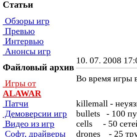
Статьи
Обзоры игр
Превью
Интервью
Анонсы игр
10. 07. 2008 17:
Файловый архив
Во время игры 
Игры от
ALAWAR
killemall - нeyя
Патчи
bullets - 100 п
Демоверсии игр
cells - 50 ceтe
Видео из игр
drones - 25 тpy
Софт, драйверы