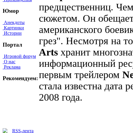
предщественниц. Чем
Юмор
сюжетом. Он обещает
Анекдоты
американского боеви
Картинки
Истории
грез". Несмотря на т
Портал
Arts
хранит многозна
Игровой форум
информационный ре
О нас
Реклама
первым трейлером
Ne
Рекомендуем:
стала известна дата 
2008 года.