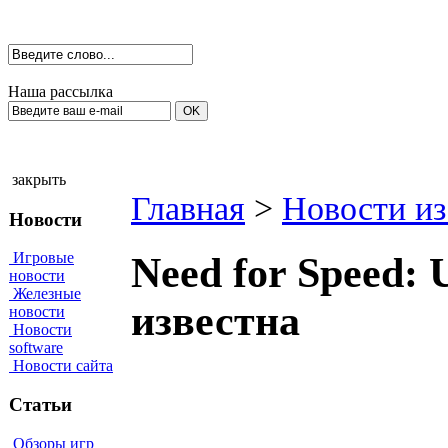
Наша рассылка
закрыть
Главная
>
Новости из
Новости
Игровые
Need for Speed: 
новости
Железные
известна
новости
Новости
software
Новости сайта
Статьи
Обзоры игр