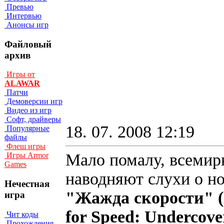
Превью
Интервью
Анонсы игр
Файловый
архив
Игры от
ALAWAR
Патчи
Демоверсии игр
Видео из игр
Софт, драйверы
18. 07. 2008 12:19
Популярные
файлы
Флеш игры
Мало помалу, всемир
Игры Armor
Games
наводняют слухи о но
Нечестная
"Ж
ажда скорости"
игра
for Speed: Undercove
Чит коды
Прохождения