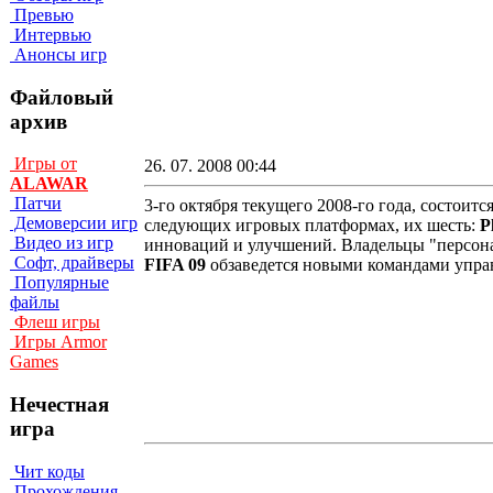
Превью
Интервью
Анонсы игр
Файловый
архив
Игры от
26. 07. 2008 00:44
ALAWAR
Патчи
3-го октября текущего 2008-го года, состоит
Демоверсии игр
следующих игровых платформах, их шесть:
P
Видео из игр
инноваций и улучшений. Владельцы "персона
Софт, драйверы
FIFA 09
обзаведется новыми командами управ
Популярные
файлы
Флеш игры
Игры Armor
Games
Нечестная
игра
Чит коды
Прохождения