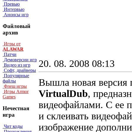
Превью
Интервью
Анонсы игр
Файловый
архив
Игры от
ALAWAR
Патчи
Демоверсии игр
20. 08. 2008 08:13
Видео из игр
Софт, драйверы
Популярные
Вышла новая версия
файлы
Флеш игры
VirtualDub
, предназ
Игры Armor
Games
видеофайлами. С ее 
Нечестная
и склеивать видеофа
игра
изображение дополн
Чит коды
Прохождения