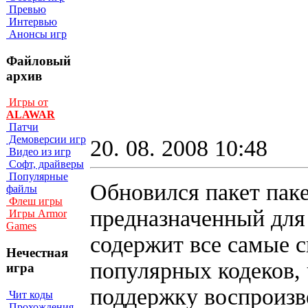
Превью
Интервью
Анонсы игр
Файловый
архив
Игры от
ALAWAR
Патчи
Демоверсии игр
20. 08. 2008 10:48
Видео из игр
Софт, драйверы
Популярные
Обновился пакет паке
файлы
Флеш игры
предназначенный для
Игры Armor
Games
содержит все самые 
Нечестная
популярных кодеков, 
игра
поддержку воспроизв
Чит коды
Прохождения