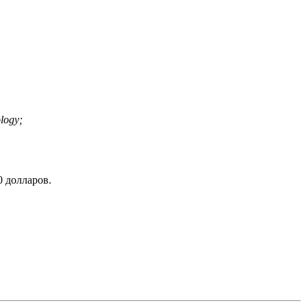
logy;
0 долларов.