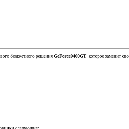
ового бюджетного решения
GeForce
9400
GT
, которое заменит св
новинки следующие: