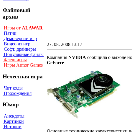
Файловый
архив
Игры от
ALAWAR
Патчи
Демоверсии игр
Видео из игр
27. 08. 2008 13:17
Софт, драйверы
Популярные файлы
Компания
NVIDIA
сообщила о выходе н
Флеш игры
GeForce
.
Игры Armor Games
Нечестная игра
Чит коды
Прохождения
Юмор
Анекдоты
Картинки
Истории
Основные технические характеристики 