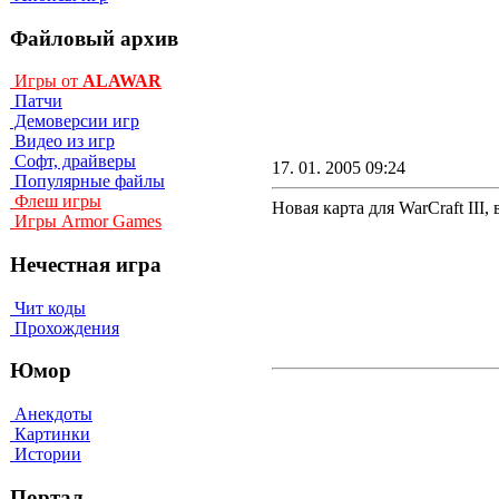
Файловый архив
Игры от
ALAWAR
Патчи
Демоверсии игр
Видео из игр
Софт, драйверы
17. 01. 2005 09:24
Популярные файлы
Флеш игры
Новая карта для WarCraft III
Игры Armor Games
Нечестная игра
Чит коды
Прохождения
Юмор
Анекдоты
Картинки
Истории
Портал