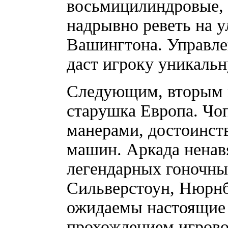
восьмицилиндровые, 
надрывно реветь на 
Вашингтона. Управле
даст игроку уникал
Следующим, вторым м
старушка Европа. Чо
манерами, достоинст
машин. Аркада ненав
легендарных гоночных
Сильверстоун, Нюрнб
ожидаемы настоящие 
прохождением игрово