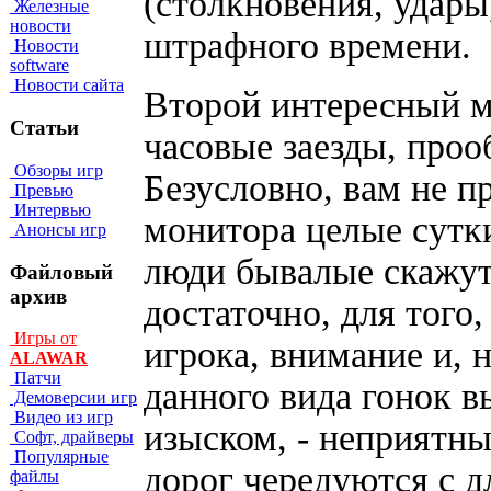
(столкновения, удары
Железные
новости
штрафного времени.
Новости
software
Новости сайта
Второй интересный м
Статьи
часовые заезды, проо
Обзоры игр
Безусловно, вам не п
Превью
Интервью
монитора целые сутки
Анонсы игр
люди бывалые скажут 
Файловый
архив
достаточно, для того
Игры от
игрока, внимание и, 
ALAWAR
Патчи
данного вида гонок 
Демоверсии игр
Видео из игр
изыском, - неприятн
Софт, драйверы
Популярные
дорог чередуются с 
файлы