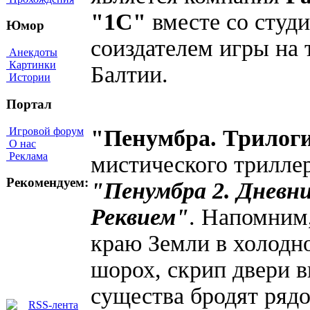
"1С"
вместе со студи
Юмор
соиздателем игры на 
Анекдоты
Картинки
Балтии.
Истории
Портал
Игровой форум
"Пенумбра. Трилог
О нас
Реклама
мистического трилле
Рекомендуем:
"Пенумбра 2. Дневн
Реквием"
. Напомним,
краю Земли в холодн
шорох, скрип двери 
существа бродят рядо