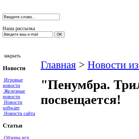
Наша рассылка
закрыть
Главная
>
Новости из
Новости
Игровые
"Пенумбра. Три
новости
Железные
посвещается!
новости
Новости
software
Новости сайта
Статьи
Обзоры игр