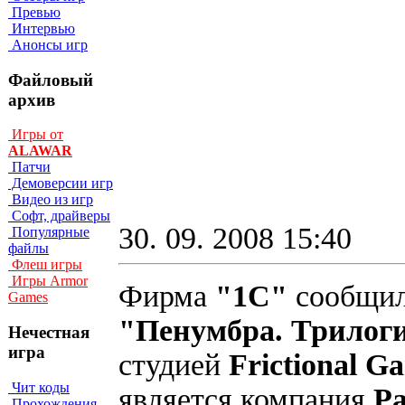
Превью
Интервью
Анонсы игр
Файловый
архив
Игры от
ALAWAR
Патчи
Демоверсии игр
Видео из игр
Софт, драйверы
30. 09. 2008 15:40
Популярные
файлы
Флеш игры
Игры Armor
Фирма
"1С"
сообщила
Games
"Пенумбра. Трилог
Нечестная
игра
студией
Frictional G
Чит коды
является компания
Pa
Прохождения