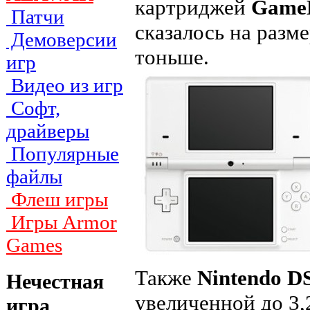
картриджей
GameB
Патчи
сказалось на разме
Демоверсии
тоньше.
игр
Видео из игр
Софт,
драйверы
Популярные
файлы
Флеш игры
Игры Armor
Games
Также
Nintendo D
Нечестная
увеличенной до 3
игра