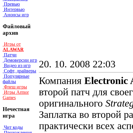
Превью
Интервью
Анонсы игр
Файловый
архив
Игры от
ALAWAR
Патчи
Демоверсии игр
20. 10. 2008 22:03
Видео из игр
Софт, драйверы
Популярные
Компания
Electronic 
файлы
Флеш игры
второй патч для свое
Игры Armor
Games
оригинального
Strateg
Нечестная
Заплатка во второй р
игра
практически всех асп
Чит коды
Прохождения