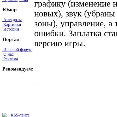
графику (изменение 
Юмор
новых), звук (убран
Анекдоты
зоны), управление, а
Картинки
Истории
ошибки. Заплатка ст
Портал
версию игры.
Игровой форум
О нас
Реклама
Рекомендуем: