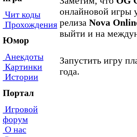
Заметим, что
OG 
онлайновой игры у
Чит коды
релиза
Nova Onlin
Прохождения
выйти и на между
Юмор
Анекдоты
Запустить игру пл
Картинки
года.
Истории
Портал
Игровой
форум
О нас