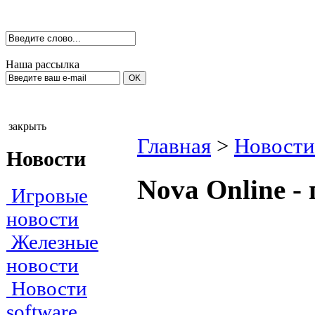
Наша рассылка
закрыть
Главная
>
Новости
Новости
Nova Online -
Игровые
новости
Железные
новости
Новости
software