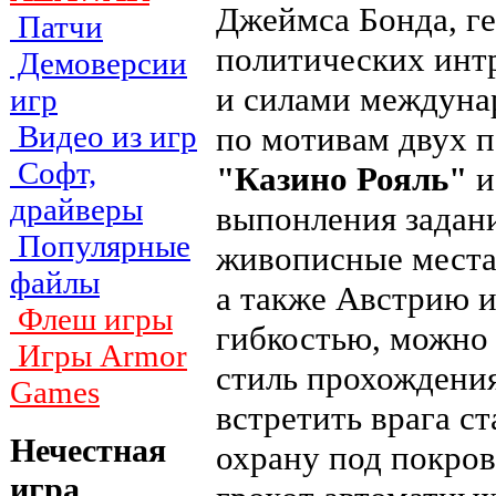
Джеймса Бонда, г
Патчи
политических инт
Демоверсии
и силами междуна
игр
Видео из игр
по мотивам двух 
Софт,
"Казино Рояль"
драйверы
выпонления задани
Популярные
живописные места
файлы
а также Австрию 
Флеш игры
гибкостью, можно 
Игры Armor
стиль прохождения
Games
встретить врага с
Нечестная
охрану под покров
игра