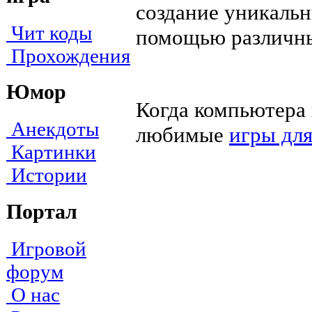
создание уникальн
Чит коды
помощью различн
Прохождения
Юмор
Когда компьютера 
Анекдоты
любимые
игры для
Картинки
Истории
Портал
Игровой
форум
О нас