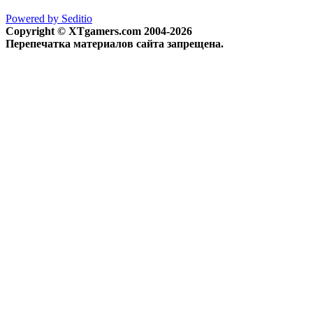
Powered by Seditio
Copyright © XTgamers.com 2004-2026
Перепечатка материалов сайта запрещена.