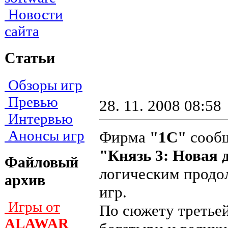
Новости
сайта
Статьи
Обзоры игр
Превью
28. 11. 2008 08:58
Интервью
Анонсы игр
Фирма
"1С"
сообщ
"Князь 3: Новая 
Файловый
логическим продо
архив
игр.
Игры от
По сюжету третье
ALAWAR