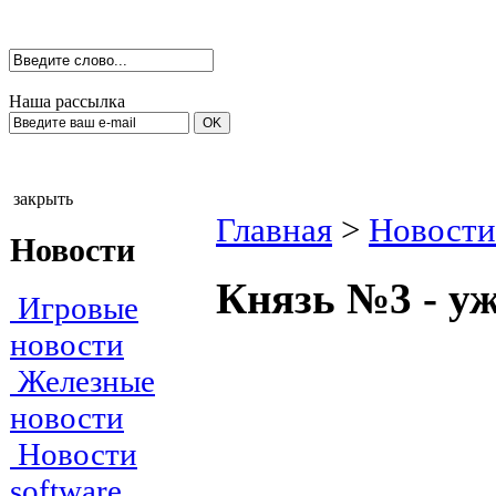
Наша рассылка
закрыть
Главная
>
Новости
Новости
Князь №3 - уж
Игровые
новости
Железные
новости
Новости
software