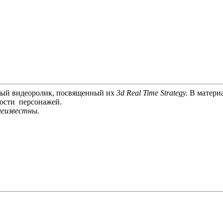
вый видеоролик, посвященный их
3d Real Time Strategy.
В матери
ости персонажей.
неизвестны.