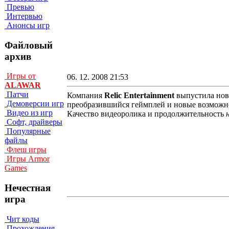
Превью
Интервью
Анонсы игр
Файловый
архив
Игры от
06. 12. 2008 21:53
ALAWAR
Патчи
Компания
Relic Entertainment
выпустила но
Демоверсии игр
преобразившийся геймплей и новые возможн
Видео из игр
Качество видеоролика и продолжительность
Софт, драйверы
Популярные
файлы
Флеш игры
Игры Armor
Games
Нечестная
игра
Чит коды
Прохождения