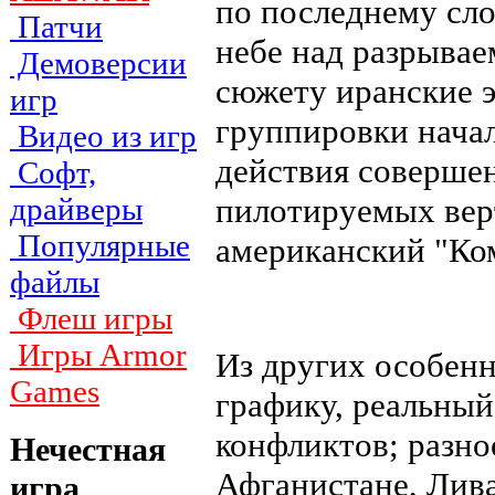
по последнему сл
Патчи
небе над разрыва
Демоверсии
сюжету иранские 
игр
группировки начал
Видео из игр
действия совершен
Софт,
пилотируемых вер
драйверы
Популярные
американский "Ко
файлы
Флеш игры
Игры Armor
Из других особен
Games
графику, реальный
конфликтов; разно
Нечестная
Афганистане, Лива
игра