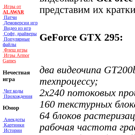
представим их кратки
Игры от
ALAWAR
Патчи
Демоверсии игр
Видео из игр
Софт, драйверы
GeForce GTX 295:
Популярные
файлы
Флеш игры
Игры Armor
Games
два видеочипа GT200
Нечестная
техпроцессу;
игра
2х240 потоковых про
Чит коды
Прохождения
160 текстурных блок
Юмор
64 блоков растеризац
Анекдоты
рабочая частота гра
Картинки
Истории