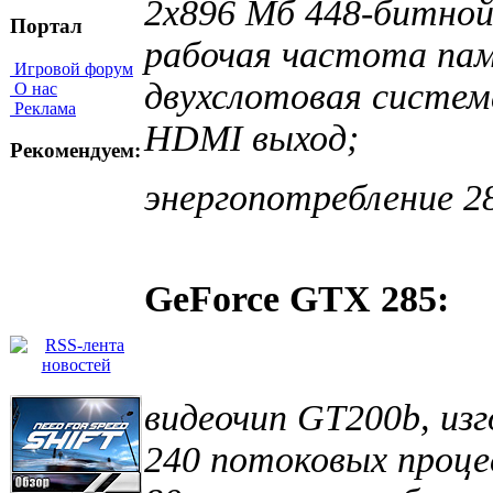
2х896 Мб 448-битно
Портал
рабочая частота пам
Игровой форум
двухслотовая систем
О нас
Реклама
HDMI выход;
Рекомендуем:
энергопотребление 2
GeForce GTX 285:
видеочип GT200b, из
240 потоковых проце