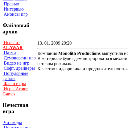
Превью
Интервью
Анонсы игр
Файловый
архив
Игры от
13. 01. 2009 20:20
ALAWAR
Патчи
Компания
Monolith Productions
выпустила н
Демоверсии игр
В материале будет демонстрироваться механич
Видео из игр
сетевом режимах.
Софт, драйверы
Качество видеоролика и продолжительность
Популярные
файлы
Флеш игры
Игры Armor
Games
Нечестная
игра
Чит коды
Прохождения