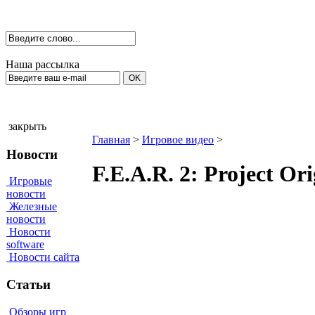
Наша рассылка
закрыть
Главная
>
Игровое видео
>
Новости
F.E.A.R. 2: Project O
Игровые
новости
Железные
новости
Новости
software
Новости сайта
Статьи
Обзоры игр