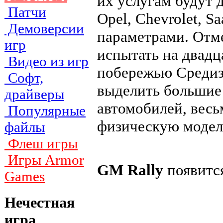
их услугам будут 
Патчи
Opel, Chevrolet, 
Демоверсии
параметрами. Отм
игр
испытать на двадц
Видео из игр
побережью Средиз
Софт,
выделить большие
драйверы
автомобилей, вес
Популярные
физическую модел
файлы
Флеш игры
Игры Armor
GM Rally
появится
Games
Нечестная
игра