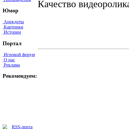
Качество видеоролик
Юмор
Анекдоты
Картинки
Истории
Портал
Игровой форум
О нас
Реклама
Рекомендуем: