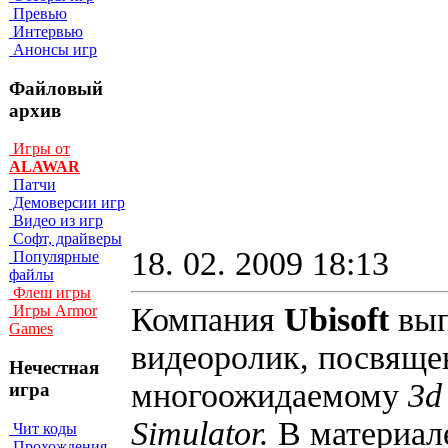
Превью
Интервью
Анонсы игр
Файловый
архив
Игры от
ALAWAR
Патчи
Демоверсии игр
Видео из игр
Софт, драйверы
18. 02. 2009 18:13
Популярные
файлы
Флеш игры
Компания
Ubisoft
вы
Игры Armor
Games
видеоролик, посвяще
Нечестная
многоожидаемому
3d
игра
Simulator.
В материал
Чит коды
Прохождения