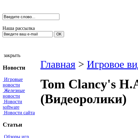
Наша рассылка
закрыть
Главная
>
Игровое ви
Новости
Игровые
Tom Clancy's H.
новости
Железные
(Видеоролики)
новости
Новости
software
Новости сайта
Статьи
Обзоры игр