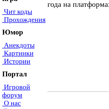
года на платформа
Чит коды
Прохождения
Юмор
Анекдоты
Картинки
Истории
Портал
Игровой
форум
О нас