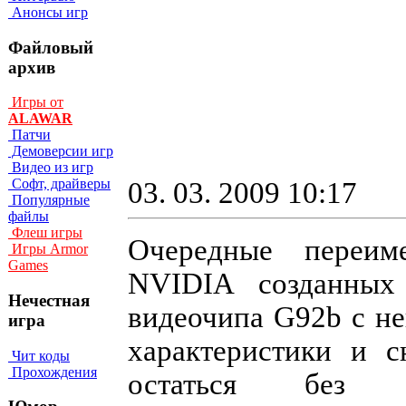
Анонсы игр
Файловый
архив
Игры от
ALAWAR
Патчи
Демоверсии игр
Видео из игр
Софт, драйверы
03. 03. 2009 10:17
Популярные
файлы
Флеш игры
Очередные переиме
Игры Armor
Games
NVIDIA созданных 
Нечестная
видеочипа G92b с н
игра
характеристики и с
Чит коды
Прохождения
остаться без