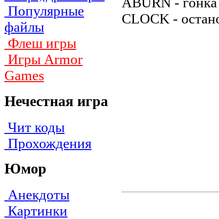
ABURN - гoнкa п
Популярные
CLOCK - ocтaн
файлы
Флеш игры
Игры Armor
Games
Нечестная игра
Чит коды
Прохождения
Юмор
Анекдоты
Картинки