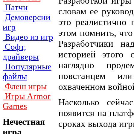
Разработкой игры
Патчи
словам ее руково
Демоверсии
это реалистично
игр
этом помнить, что
Видео из игр
Разработчики на
Софт,
историей этого 
драйверы
наглядно проде
Популярные
повстанцем ил
файлы
охваченном войной
Флеш игры
Игры Armor
Насколько сейч
Games
появится на платф
Нечестная
сроках выхода игр
игра