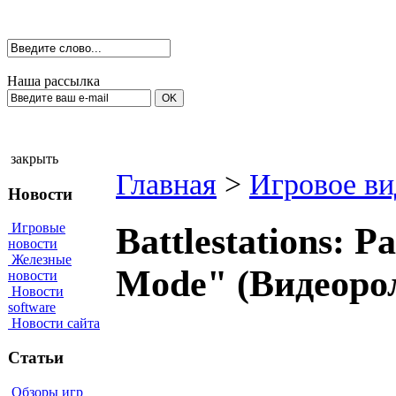
Наша рассылка
закрыть
Главная
>
Игровое ви
Новости
Игровые
Battlestations: P
новости
Железные
Mode" (Видеоро
новости
Новости
software
Новости сайта
Статьи
Обзоры игр