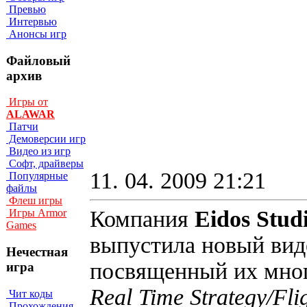
Превью
Интервью
Анонсы игр
Файловый
архив
Игры от
ALAWAR
Патчи
Демоверсии игр
Видео из игр
Софт, драйверы
11. 04. 2009 21:21
Популярные
файлы
Флеш игры
Компания
Eidos Stud
Игры Armor
Games
выпустила новый вид
Нечестная
посвященный их мно
игра
Real Time Strategy/Fl
Чит коды
Прохождения