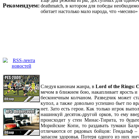
Еще два режима игры, доступных для одиночн
Рекомендуем:
deathmatch, в котором для победы необходимо
обитает настолько мало народа, что «месиво
Следуя канонам жанра, в
Lord of the Rings: 
мечом в ближнем бою, накапливает ярость и
бесконечным колчаном. Разведчик может ст
купол, а также довольно успешно бьет по в
нет. Зато есть герои. Как только игрок вып
нашинкуй десяток-другой орков, то ему вве
происходит у стен Минас-Тирита, то будьт
Морийские Копи, то раздавать тумаки Балро
отличаются от рядовых бойцов: Гендальф –
запасом здоровья. Потеря одного из них ни