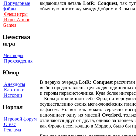
выдающаяся деталь
LotR: Conquest
, так ту
Популярные
обычную потасовку между Добром и Злом на 
файлы
Флеш игры
Игры Armor
Games
Нечестная
игра
Чит коды
Прохождения
Юмор
В первую очередь
LotR: Conquest
рассчитан 
Анекдоты
выбор предоставлены целых две одиночных ка
Картинки
и героям первоисточника. Куда более интере
Истории
– Кольцо подчинило себе Фродо и вернулось
осуществлению своих мега-злодейских плано
Портал
пафосом. Но вот как можно серьезно восп
напоминает одну из миссий
Overlord
, толь
Игровой форум
отличаются друг от друга, однако за злодеев
О нас
как Фродо несет кольцо в Мордор, было бы п
Реклама