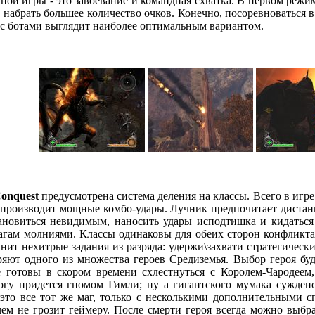
ой игры - это завоевание и командная схватка. В первом режим
 набрать большее количество очков. Конечно, посоревноваться в
» с ботами выглядит наиболее оптимальным вариантом.
Conquest
предусмотрена система деления на классы. Всего в игре 
 производит мощные комбо-удары. Лучник предпочитает дистанц
ановиться невидимым, наносить удары исподтишка и кидаться
рагам молниями. Классы одинаковы для обеих сторон конфликт
олнит нехитрые задания из разряда: удержи\захвати стратегиче
ряют одного из множества героев Средиземья. Выбор героя буд
е готовы в скором времени схлестнуться с Королем-Чародеем
гу придется гномом Гимли; ну а гигантского мумака суждено 
 это все тот же маг, только с несколькими дополнительными 
чем не грозит геймеру. После смерти героя всегда можно выб