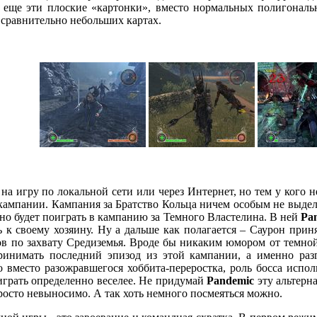
т еще эти плоские «картонки», вместо нормальных полигональ
сравнительно небольших картах.
на игру по локальной сети или через Интернет, но тем у кого 
мпании. Кампания за Братство Кольца ничем особым не выделяе
сно будет поиграть в кампанию за Темного Властелина. В ней
Pa
 к своему хозяину. Ну а дальше как полагается – Саурон прин
в по захвату Средиземья. Вроде бы никаким юмором от темной
ринимать последний эпизод из этой кампании, а именно раз
ко вместо разожравшегося хоббита-переростка, роль босса исп
 играть определенно веселее. Не придумай
Pandemic
эту альтерна
росто невыносимо. А так хоть немного посмеяться можно.