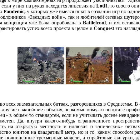
ngs
в мире компьютерных игр продолжает увеличиваться. Удивл
если у них на руках находится лицензия на
LotR
, то своего он
ию
Pandemic,
у которых уже имелся опыт в создании игр по одно
поклонников «Звездных войн», так и любителей сетевых шутеро
чая концепция уже была опробована в
Battlefront
, и им оставал
рантировать успех всего проекта в целом и
Conquest
это нагляд
 во всех знаменательных битвах, разгоревшихся в Средиземье. В
 другие важнейшие события, знакомые кому-то по книге профе
ец» в общем-то стандартен, если не учитывать доселе невида
аметен. Да, внутри какого-нибудь ограниченного пространст
ть на открытую местность и иллюзия о «эпических» битвах 
ество юнитов на квадратный метр, но и то, каким способом раз
не полноценные трехмерные модели, а спрайтовые фигурки, де