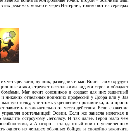
е ведется война за контрольные точки, второй – обычный team
 этих режимах можно и через Интернет, только вот на серверах
их четыре: воин, лучник, разведчик и маг. Воин – лихо орудует
ионные атаки, стреляет несколькими видами стрел и обладает
 бомбами. Маг лечит союзников и создает для них защитный
а и никаких отдельных воинских профессий у Добра или у Зла
ски важную точку, уничтожь укрепление противника, или просто
ет зависеть исключительно от места действия. Если сражение
, управляя воительницей Эовин. Если же занесла нелегкая в
завалить остроухому Леголасу. И так далее. Герои мало чем
способностями, а Арагорн – стандартный воин с увеличенным
рать одного из четырех обычных бойцов и спокойно закончить