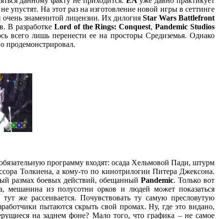
яться данному факту не приходится.
ЕА
уже давно практикует
и не упустят. На этот раз на изготовление новой игры в сеттинге
й очень знаменитой лицензии. Их дилогия
Star Wars Battlefront
в. В разработке
Lord of the Rings: Conquest
,
Pandemic Studios
ось всего лишь перенести ее на просторы Средиземья. Однако
но продемонстрировал.
 обязательную программу входят: осада Хельмовой Пади, штурм
ссора Толкиена, а кому-то по кинотрилогии Питера Джексона.
нный размах боевых действий, обещанный
Pandemic
. Только вот
ва, мешанина из полусотни орков и людей может показаться
тут же рассеивается. Почувствовать ту самую пресловутую
работчики пытаются скрыть свой промах. Ну, где это видано,
рущиеся на заднем фоне? Мало того, что графика – не самое