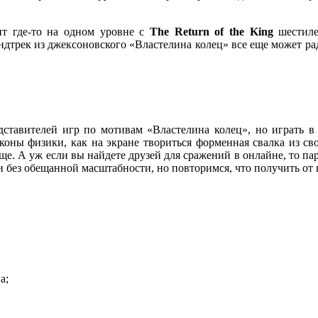
оит где-то на одном уровне с
The Return of the King
шестиле
ндтрек из джексоновского «Властелина колец» все еще может рад
ставителей игр по мотивам «Властелина колец», но играть в 
аконы физики, как на экране твориться форменная свалка из с
ще. А уж если вы найдете друзей для сражений в онлайне, то п
и без обещанной масштабности, но повторимся, что получить от 
а;