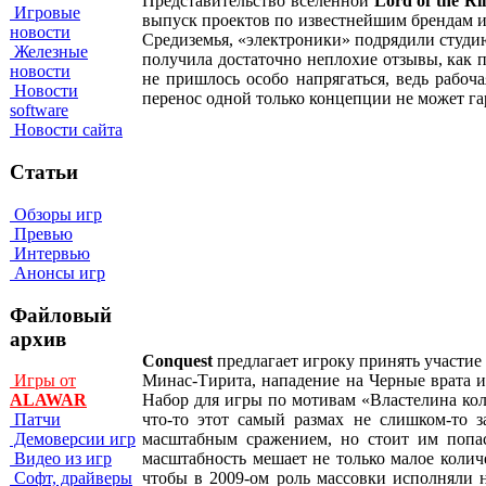
Представительство вселенной
Lord of the Ri
Игровые
выпуск проектов по известнейшим брендам и 
новости
Средиземья, «электроники» подрядили студ
Железные
получила достаточно неплохие отзывы, как 
новости
не пришлось особо напрягаться, ведь рабо
Новости
перенос одной только концепции не может га
software
Новости сайта
Статьи
Обзоры игр
Превью
Интервью
Анонсы игр
Файловый
архив
Conquest
предлагает игроку принять участие
Минас-Тирита, нападение на Черные врата и
Игры от
Набор для игры по мотивам «Властелина кол
ALAWAR
что-то этот самый размах не слишком-то з
Патчи
масштабным сражением, но стоит им попас
Демоверсии игр
масштабность мешает не только малое колич
Видео из игр
чтобы в 2009-ом роль массовки исполняли 
Софт, драйверы