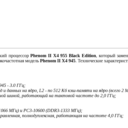
кий процессор
Phenom II X4 955 Black Edition
, который заме
зкочастотная модель
Phenom II X4 945
. Технические характерис
45 - 3.0 ГГц;
и данных на ядро, L2 - по 512 Кб кэш-памяти на ядро (всего 2 М
ной шиной, работающий на тактовой частоте до 2,0 ГГц;
066 МГц) и PC3-10600 (DDR3-1333 МГц);
аправленная, полнодуплексная, работающая на частоте 4,0 ГГц;