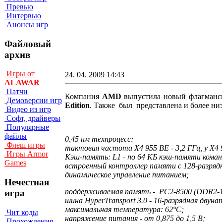
Превью
Интервью
Анонсы игр
Файловый
архив
Игры от
24. 04. 2009 14:43
ALAWAR
Патчи
Компания
AMD
выпустила новый флагманс
Демоверсии игр
Edition
. Также был представлена и более ни
Видео из игр
Софт, драйверы
Популярные
файлы
0,45 нм техпроцесс;
Флеш игры
тактовая частота X4 955 BE - 3,2 ГГц, у X4 9
Игры Armor
Кэш-память: L1 - по 64 КБ кэш-памяти команд 
Games
встроенный контроллер памяти с 128-разряд
динамическое управление питанием;
Нечестная
поддерживаемая память - PC2-8500 (DDR2-1
игра
шина HyperTransport 3.0 - 16-разрядная двун
максимальная температура: 62°С;
Чит коды
напряжение питания - от 0,875 до 1,5 В;
Прохождения