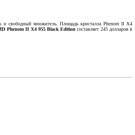
к и свободный множитель. Площадь кристалла Phenom II X4
D Phenom II X4 955 Black Edition
составляет 245 долларов в