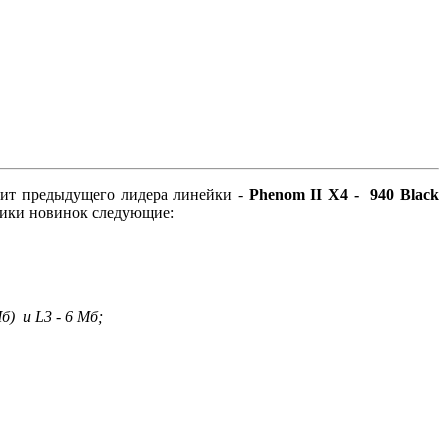
нит предыдущего лидера линейки -
Phenom II X4 - 940 Black
тики новинок следующие:
б) и L3 - 6 Мб;