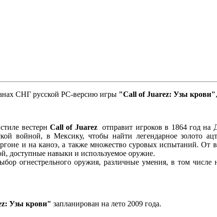
транах СНГ русской PC-версию игры
"Call of Juarez: Узы крови"
стиле вестерн
Call of Juarez
отправит игроков в 1864 год на 
ой войной, в Мексику, чтобы найти легендарное золото ацт
ургоне и на каноэ, а также множество суровых испытаний. От в
ой, доступные навыки и используемое оружие.
ыбор огнестрельного оружия, различные умения, в том числе
rez: Узы крови"
запланирован на лето 2009 года.