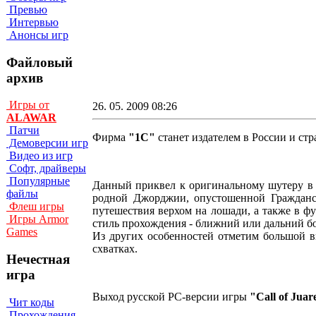
Превью
Интервью
Анонсы игр
Файловый
архив
Игры от
26. 05. 2009 08:26
ALAWAR
Патчи
Фирма
"1С"
станет издателем в России и с
Демоверсии игр
Видео из игр
Софт, драйверы
Популярные
Данный приквел к оригинальному шутеру в 
файлы
родной Джорджии, опустошенной Гражданск
Флеш игры
путешествия верхом на лошади, а также в ф
Игры Armor
стиль прохождения - ближний или дальний б
Games
Из других особенностей отметим большой в
схватках.
Нечестная
игра
Выход русской PC-версии игры
"Call of Jua
Чит коды
Прохождения