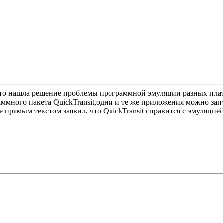
, что нашла решение проблемы программной эмуляции разных пла
много пакета QuickTransit,одни и те же приложения можно запу
ive прямым текстом заявил, что QuickTransit справится с эмуляци