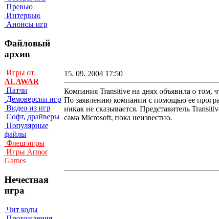
Превью
Интервью
Анонсы игр
Файловый
архив
Игры от
15. 09. 2004 17:50
ALAWAR
Патчи
Компания Transitive на днях объявила о том
Демоверсии игр
По заявлению компании с помощью ее програм
Видео из игр
никак не сказывается. Представитель Transit
Софт, драйверы
сама Microsoft, пока неизвестно.
Популярные
файлы
Флеш игры
Игры Armor
Games
Нечестная
игра
Чит коды
Прохождения