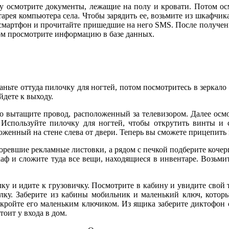
смотрите документы, лежащие на полу и кровати. Потом осмот
тарея компьютера села. Чтобы зарядить ее, возьмите из шкафчик
е смартфон и прочитайте пришедшие на него SMS. После получен
ом просмотрите информацию в базе данных.
те оттуда пилочку для ногтей, потом посмотритесь в зеркало -
йдете к выходу.
 вытащите провод, расположенный за телевизором. Далее осмо
Используйте пилочку для ногтей, чтобы открутить винты и 
оженный на стене слева от двери. Теперь вы сможете прицепить 
евшие рекламные листовки, а рядом с печкой подберите кочергу
аф и сложите туда все вещи, находящиеся в инвентаре. Возьмит
 и идите к грузовичку. Посмотрите в кабину и увидите свой 
алку. Заберите из кабины мобильник и маленький ключ, котор
кройте его маленьким ключиком. Из ящика заберите диктофон 
тоит у входа в дом.