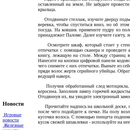
оставленный на земле. Не забудьте провести
крыльца.
Отодвиньте стеллаж, изучите дверцу подъем
веревка, чтобы спуститься вниз, но об это
посуда. На ковшик примените пудру из поле
принадлежит Паломе. Далее изучите газету, л
Осмотрите шкаф, который стоит у стены, 
отпечатки с помощью сканера и проведите а
книгу, лежащую на столе. Между страниц в
Нанесите на кнопки цифровой панели кодовог
чего снимите с них отпечатки. Выньте из се
пряди волос жертв серийного убийцы. Обрати
ведущей наверх.
Получив обработанный след мотоцикла, отк
керосина. Заполнив лампу горючей жидкостью,
Отодвинув их, вы увидите электронный замок,
Новости
Прочитайте надпись на школьной доске, пос
после чего подойдите к печке. На полу воз
Игровые
кусочки волоса. С помощью пинцета поднимит
новости
кусок свежей шпаклевки - используйте на нее
Железные