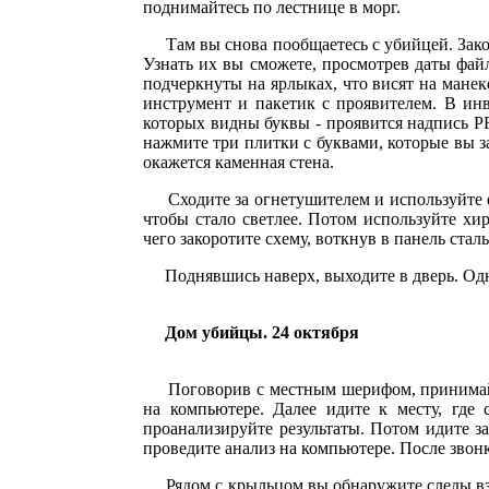
поднимайтесь по лестнице в морг.
Там вы снова пообщаетесь с убийцей. Законч
Узнать их вы сможете, просмотрев даты фай
подчеркнуты на ярлыках, что висят на манек
инструмент и пакетик с проявителем. В инв
которых видны буквы - проявится надпись P
нажмите три плитки с буквами, которые вы з
окажется каменная стена.
Сходите за огнетушителем и используйте его
чтобы стало светлее. Потом используйте хи
чего закоротите схему, воткнув в панель ста
Поднявшись наверх, выходите в дверь. Одна
Дом убийцы. 24 октября
Поговорив с местным шерифом, принимайтесь
на компьютере. Далее идите к месту, где
проанализируйте результаты. Потом идите 
проведите анализ на компьютере. После звонк
Рядом с крыльцом вы обнаружите следы взры