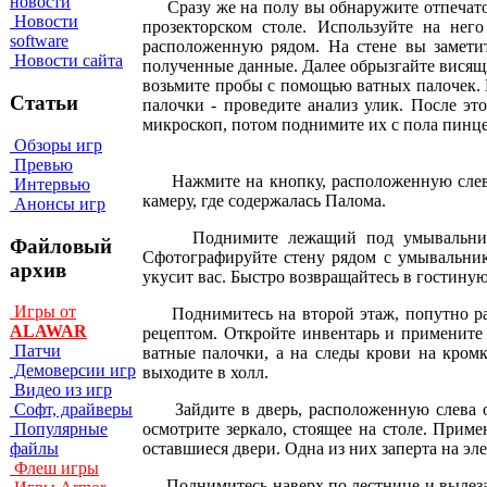
новости
Сразу же на полу вы обнаружите отпечаток б
Новости
прозекторском столе. Используйте на нег
software
расположенную рядом. На стене вы заметит
Новости сайта
полученные данные. Далее обрызгайте висящи
возьмите пробы с помощью ватных палочек. В
Статьи
палочки - проведите анализ улик. После это
микроскоп, потом поднимите их с пола пинц
Обзоры игр
Превью
Нажмите на кнопку, расположенную слева о
Интервью
камеру, где содержалась Палома.
Анонсы игр
Поднимите лежащий под умывальником о
Файловый
Сфотографируйте стену рядом с умывальнико
архив
укусит вас. Быстро возвращайтесь в гостиную
Игры от
Поднимитесь на второй этаж, попутно разг
ALAWAR
рецептом. Откройте инвентарь и примените 
Патчи
ватные палочки, а на следы крови на кром
Демоверсии игр
выходите в холл.
Видео из игр
Зайдите в дверь, расположенную слева от 
Софт, драйверы
осмотрите зеркало, стоящее на столе. Прим
Популярные
оставшиеся двери. Одна из них заперта на эл
файлы
Флеш игры
Поднимитесь наверх по лестнице и вылезайт