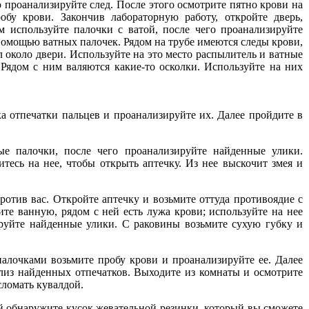
 проанализируйте след. После этого осмотрите пятно крови на
бу крови. Закончив лабораторную работу, откройте дверь,
 используйте палочки с ватой, после чего проанализируйте
 помощью ватных палочек. Рядом на трубе имеются следы крови,
 около двери. Используйте на это место распылитель и ватные
. Рядом с ним валяются какие-то осколки. Используйте на них
 отпечатки пальцев и проанализируйте их. Далее пройдите в
палочки, после чего проанализируйте найденные улики.
тесь на нее, чтобы открыть аптечку. Из нее выскочит змея и
тив вас. Откройте аптечку и возьмите оттуда противоядие с
те ванную, рядом с ней есть лужа крови; используйте на нее
ируйте найденные улики. С раковины возьмите сухую губку и
лочками возьмите пробу крови и проанализируйте ее. Далее
ализ найденных отпечатков. Выходите из комнаты и осмотрите
сломать кувалдой.
 обнаружите кусок жевательной резинки, который вы сможете