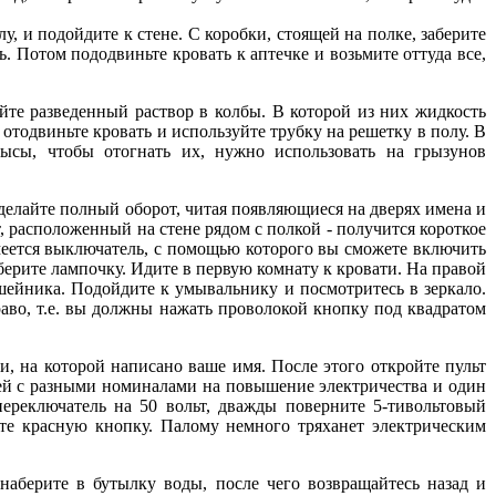
, и подойдите к стене. С коробки, стоящей на полке, заберите
 Потом пододвиньте кровать к аптечке и возьмите оттуда все,
те разведенный раствор в колбы. В которой из них жидкость
 отодвиньте кровать и используйте трубку на решетку в полу. В
ысы, чтобы отогнать их, нужно использовать на грызунов
сделайте полный оборот, читая появляющиеся на дверях имена и
 расположенный на стене рядом с полкой - получится короткое
имеется выключатель, с помощью которого вы сможете включить
берите лампочку. Идите в первую комнату к кровати. На правой
шейника. Подойдите к умывальнику и посмотритесь в зеркало.
аво, т.е. вы должны нажать проволокой кнопку под квадратом
, на которой написано ваше имя. После этого откройте пульт
лей с разными номиналами на повышение электричества и один
ереключатель на 50 вольт, дважды поверните 5-тивольтовый
ите красную кнопку. Палому немного тряханет электрическим
берите в бутылку воды, после чего возвращайтесь назад и