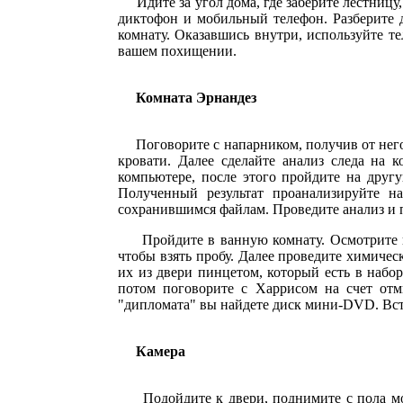
Идите за угол дома, где заберите лестницу,
диктофон и мобильный телефон. Разберите д
комнату. Оказавшись внутри, используйте те
вашем похищении.
Комната Эрнандез
Поговорите с напарником, получив от него н
кровати. Далее сделайте анализ следа на 
компьютере, после этого пройдите на другу
Полученный результат проанализируйте н
сохранившимся файлам. Проведите анализ и 
Пройдите в ванную комнату. Осмотрите ванн
чтобы взять пробу. Далее проведите химиче
их из двери пинцетом, который есть в набо
потом поговорите с Харрисом на счет от
"дипломата" вы найдете диск мини-DVD. Вста
Камера
Подойдите к двери, поднимите с пола мобил