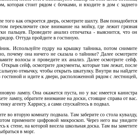
м, которая стоит рядом с бочками, и входите в дом с заднего
того как откроется дверь, осмотрите шахту. Вам понадобится
отом переключите свое внимание на мойку, где лежит грязная
ки пальцев. Проведите анализ отпечатка - выяснится, что он
оридор. Оттуда пройдите в гостиную.
ник. Используйте пудру на крышку тайника, потом снимите
о, почему она ничего не сказала о тайнике? Далее осмотрите
ьмите волосы и проведите их анализ. Далее осмотрите сейф.
. Открыв сейф, осмотрите документы, которые там лежат, после
ерсальную отмычку, чтобы открыть шкатулку. Внутри вы найдете
 гостиной и идите к двери, расположенной рядом с лестницей,
овую лампу. Она окажется пуста, но у вас имеется канистра
те лампу, обратите внимание на доски, стоящие справа от вас.
енку агенту Харрису, а сами спускайтесь в подвал.
 во вторую комнату подвала. Там заберите со стола кувалду,
 потом примените цифровой микроскоп. Через него вы увидите
ь к стене, на которой висела школьная доска. Там вы заметите
ыбраться в морг.