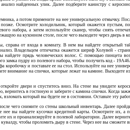
 анализ найденных улик. Далее подберите канистру с керосино
ника, а потом примените на нее универсальную отмычку. После 
м позже. Осмотрите холодильник, который окажется пустым, п
вого набора, а затем используйте сканер, чтобы снять отпечат
ежащую на кухонном столе, после чего выходите через дверь в к
справа от входа в комнату. В нем вы найдете открытый тай
нализ. Владельцем отпечатка окажется шериф Холувей - странн
ы найдете прядь человеческих волос. С помощью пинцета воз
о замка пудру из полевого набора, чтобы получить код - 19А46
йфа коробочку и поставьте ее на стол. Используйте на нее унив
те внимание на спички, которые лежат на камине. Выходите из
ройте двери и спуститесь вниз. На стене вы увидите керосин
 вернитесь в гостиную и заберите с камина спички. Когда зажже
 взломать который вы будете не в состоянии. Оставьте эту работ
ле чего снимите со стены школьный инвентарь. Далее пройдите
ле нее вы найдете кусочки кредитной карты. Осмотрите их, а
е их и проанализируйте в полевой лаборатории. Далее вернитес
 кувалду, чтобы проломить дыру в стене. Через нее вы сможете в