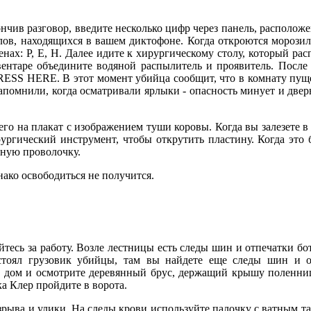
ив разговор, введите несколько цифр через панель, расположенн
лов, находящихся в вашем диктофоне. Когда откроются морозил
енах: Р, Е, Н. Далее идите к хирургическому столу, который р
ентаре объедините водяной распылитель и проявитель. После 
RESS HERE. В этот момент убийца сообщит, что в комнату пуще
апомнили, когда осматривали ярлыки - опасность минует и дверь
 на плакат с изображением туши коровы. Когда вы залезете в д
рургический инструмент, чтобы открутить пластину. Когда это 
льную проволочку.
ко освободиться не получится.
 за работу. Возле лестницы есть следы шин и отпечатки боти
 стоял грузовик убийцы, там вы найдете еще следы шин и о
за дом и осмотрите деревянный брус, держащий крышу поленн
а Клер пройдите в ворота.
ва и улики. На следы крови используйте палочку с ватным тамп