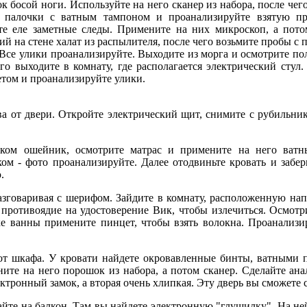
осой ноги. Используйте на него сканер из набора, после чего
о палочки с ватным тампоном и проанализируйте взятую про
е еле заметные следы. Примените на них микроскоп, а потом
й на стене халат из распылителя, после чего возьмите пробы с
се улики проанализируйте. Выходите из морга и осмотрите пол
го выходите в комнату, где располагается электрический стул
етом и проанализируйте улики.
т двери. Откройте электрический щит, снимите с рубильника
шейник, осмотрите матрас и примените на него ватные 
м - фото проанализируйте. Далее отодвиньте кровать и забери
.
оваривая с шерифом. Зайдите в комнату, расположенную напро
противоядие на удостоверение Вик, чтобы излечиться. Осмотри
ке ванны примените пинцет, чтобы взять волокна. Проанализ
шкафа. У кровати найдете окровавленные бинты, ватными па
ените на него порошок из набора, а потом сканер. Сделайте ан
ектронный замок, а вторая очень хлипкая. Эту дверь вы сможете 
е на балкон. Там вы найдете электронную "глушилку". На ней