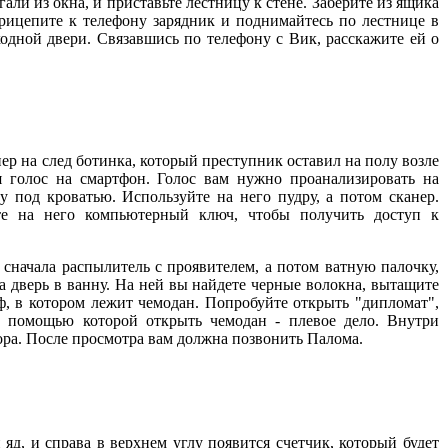
ли из окна, и приставьте лестницу к стене. Заберите из ящика
рицепите к телефону зарядник и поднимайтесь по лестнице в
ходной двери. Связавшись по телефону с Вик, расскажите ей о
ер на след ботинка, который преступник оставил на полу возле
ая голос на смартфон. Голос вам нужно проанализировать на
у под кроватью. Используйте на него пудру, а потом сканер.
йте на него компьютерный ключ, чтобы получить доступ к
начала распылитель с проявителем, а потом ватную палочку,
 дверь в ванну. На ней вы найдете черные волокна, вытащите
ф, в котором лежит чемодан. Попробуйте открыть "дипломат",
 помощью которой открыть чемодан - плевое дело. Внутри
ора. После просмотра вам должна позвонить Палома.
, и справа в верхнем углу появится счетчик, который будет