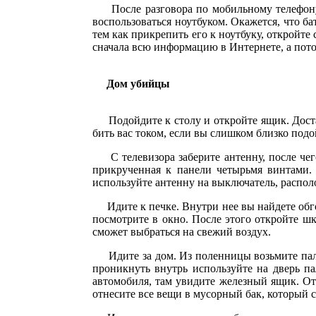
После разговора по мобильному телефону о
воспользоваться ноутбуком. Окажется, что ба
тем как прикрепить его к ноутбуку, откройт
сначала всю информацию в Интернете, а пот
Дом убийцы
Подойдите к столу и откройте ящик. Достань
бить вас током, если вы слишком близко подо
С телевизора заберите антенну, после чего
прикрученная к панели четырьмя винтами. 
используйте антенну на выключатель, распол
Идите к печке. Внутри нее вы найдете обгор
посмотрите в окно. После этого откройте шк
сможет выбраться на свежий воздух.
Идите за дом. Из поленницы возьмите палку
проникнуть внутрь используйте на дверь п
автомобиля, там увидите железный ящик. От
отнесите все вещи в мусорный бак, который с