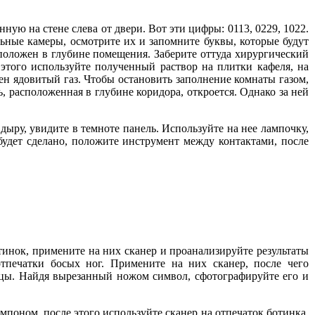
ую на стене слева от двери. Вот эти цифры: 0113, 0229, 1022.
ьные камеры, осмотрите их и запомните буквы, которые будут
асположен в глубине помещения. Заберите оттуда хирургический
этого используйте полученный раствор на плитки кафеля, на
н ядовитый газ. Чтобы остановить заполнение комнаты газом,
, расположенная в глубине коридора, откроется. Однако за ней
ыру, увидите в темноте панель. Используйте на нее лампочку,
будет сделано, положите инструмент между контактами, после
нок, примените на них сканер и проанализируйте результаты
тпечатки босых ног. Примените на них сканер, после чего
ицы. Найдя вырезанный ножом символ, сфотографируйте его и
оном, после этого используйте сканер на отпечаток ботинка,