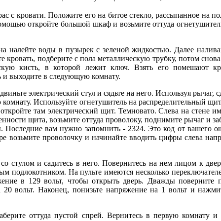
 с кровати. Положите его на битое стекло, рассыпанное на полу
мощью откройте большой шкаф и возьмите оттуда огнетушитель.
 налейте воды в пузырек с зеленой жидкостью. Далее наливай
е кровать, подберите с пола металлическую трубку, потом снова
ескую кисть, в которой лежит ключ. Взять его помешают кр
ь и выходите в следующую комнату.
иньте электрический стул и сядьте на него. Используя рычаг, 
комнату. Используйте огнетушитель на распределительный щит,
 откройте там электрический щит. Темновато. Слева на стене 
енности щита, возьмите оттуда проволоку, поднимите рычаг и за
. Последние вам нужно запомнить - 2324. Это код от вашего о
ре возьмите проволочку и начинайте вводить цифры слева напр
стулом и садитесь в него. Повернитесь на нем лицом к двери
вым подлокотником. На пульте имеются несколько переключате
ние в 129 вольт, чтобы открыть дверь. Дважды поверните п
а 20 вольт. Наконец, понизьте напряжение на 1 вольт и нажм
ите оттуда пустой спрей. Вернитесь в первую комнату и на