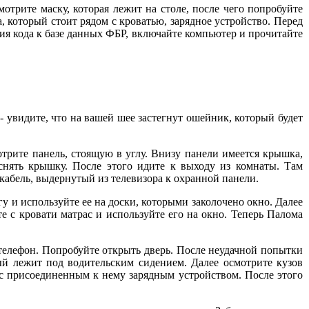
рите маску, которая лежит на столе, после чего попробуйте
а, который стоит рядом с кроватью, зарядное устройство. Перед
ия кода к базе данных ФБР, включайте компьютер и прочитайте
 увидите, что на вашей шее застегнут ошейник, который будет
трите панель, стоящую в углу. Внизу панели имеется крышка,
снять крышку. После этого идите к выходу из комнаты. Там
кабель, выдернутый из телевизора к охранной панели.
 и используйте ее на доски, которыми заколочено окно. Далее
е с кровати матрас и используйте его на окно. Теперь Палома
телефон. Попробуйте открыть дверь. После неудачной попытки
ый лежит под водительским сидением. Далее осмотрите кузов
с присоединенным к нему зарядным устройством. После этого