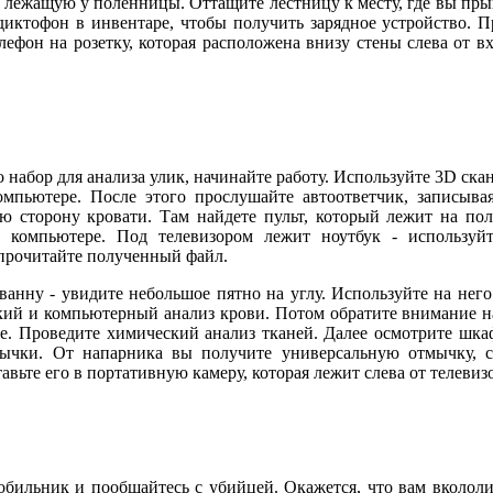
 лежащую у поленницы. Оттащите лестницу к месту, где вы прыга
иктофон в инвентаре, чтобы получить зарядное устройство. П
лефон на розетку, которая расположена внизу стены слева от в
абор для анализа улик, начинайте работу. Используйте 3D скан
компьютере. После этого прослушайте автоответчик, записыв
ю сторону кровати. Там найдете пульт, который лежит на пол
а компьютере. Под телевизором лежит ноутбук - использу
прочитайте полученный файл.
у - увидите небольшое пятно на углу. Используйте на него с
ский и компьютерный анализ крови. Потом обратите внимание на
ре. Проведите химический анализ тканей. Далее осмотрите шка
мычки. От напарника вы получите универсальную отмычку, с
вьте его в портативную камеру, которая лежит слева от телевиз
ьник и пообщайтесь с убийцей. Окажется, что вам вкололи яд