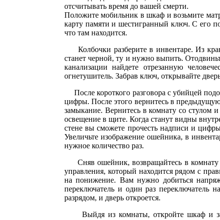
отсчитывать время до вашей смерти.
Положите мобильник в шкаф и возьмите матрас
карту памяти и шестигранный ключ. С его по
что там находится.
Колбочки разберите в инвентаре. Из крана
станет черной, ту и нужно выпить. Отодвиньт
канализации найдете отрезанную человеч
огнетушитель. Забрав ключ, открывайте двер
После короткого разговора с убийцей пододв
цифры. После этого вернитесь в предыдущую 
замыкание. Вернитесь в комнату со стулом и
освещение в щите. Когда станут видны внутр
стене вы сможете прочесть надписи и цифры
Увеличьте изображение ошейника, в инвента
нужное количество раз.
Сняв ошейник, возвращайтесь в комнату со 
управления, который находится рядом с пра
на понижение. Вам нужно добиться напряже
переключатель и один раз переключатель н
разрядом, и дверь откроется.
Выйдя из комнаты, откройте шкаф и забер