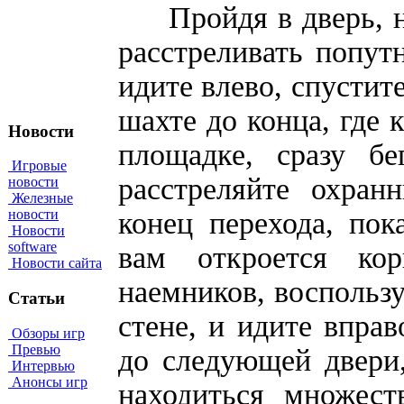
Пройдя в дверь, на
расстреливать попутн
идите влево, спустит
шахте до конца, где 
Новости
площадке, сразу бе
Игровые
расстреляйте охран
новости
Железные
конец перехода, пок
новости
Новости
software
вам откроется ко
Новости сайта
наемников, воспользу
Статьи
стене, и идите вправ
Обзоры игр
Превью
до следующей двери,
Интервью
Анонсы игр
находиться множест