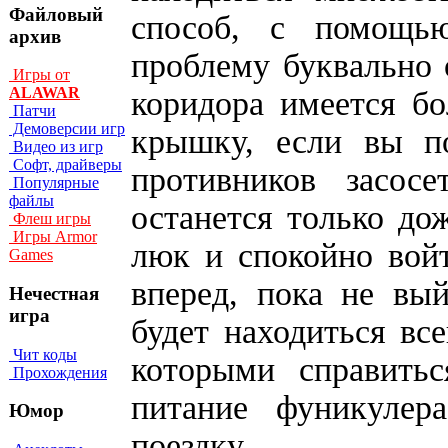
Файловый
способ, с помощь
архив
проблему буквально 
Игры от
ALAWAR
коридора имеется б
Патчи
Демоверсии игр
крышку, если вы по
Видео из игр
Софт, драйверы
противников засос
Популярные
файлы
останется только дож
Флеш игры
Игры Armor
люк и спокойно войт
Games
вперед, пока не вы
Нечестная
игра
будет находиться все
Чит коды
которыми справитьс
Прохождения
питание фуникулер
Юмор
поездку.