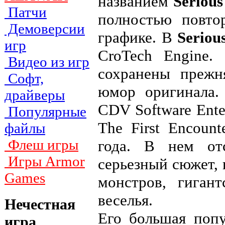
названием
Seriou
Патчи
полностью повто
Демоверсии
графике. В
Serio
игр
CroTech Engine.
Видео из игр
сохранены прежн
Софт,
юмор оригинала.
драйверы
CDV Software Ente
Популярные
The First Encoun
файлы
Флеш игры
года. В нем от
Игры Armor
серьезный сюжет,
Games
монстров, гиган
веселья.
Нечестная
Его большая поп
игра