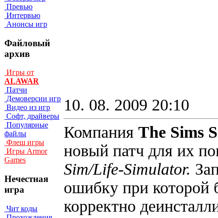
Превью
Интервью
Анонсы игр
Файловый
архив
Игры от
ALAWAR
Патчи
Демоверсии игр
10. 08. 2009 20:10
Видео из игр
Софт, драйверы
Популярные
Компания
The Sims 
файлы
Флеш игры
новый патч для их п
Игры Armor
Games
Sim/Life-Simulator.
За
Нечестная
ошибку при которой 
игра
корректно деинсталли
Чит коды
Прохождения